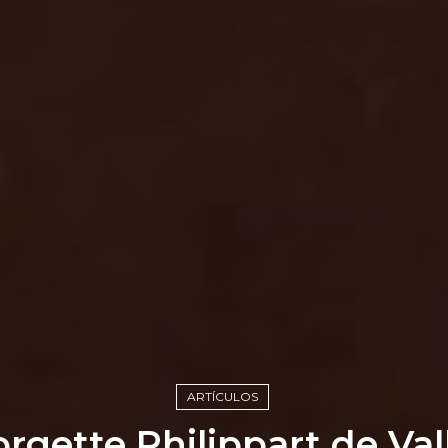
ARTÍCULOS
rgette Philippart de Val