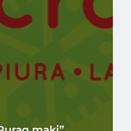
 Ruraq maki”