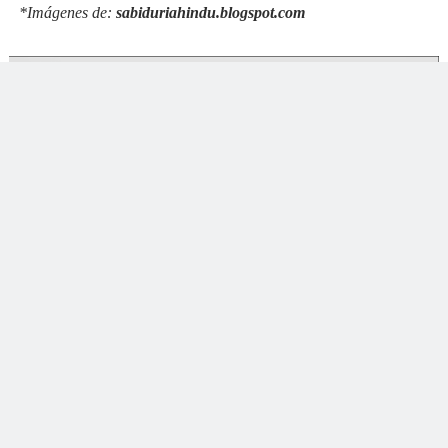
*Imágenes de:
sabiduriahindu.blogspot.com
Tags:
Artículos
,
Reflexión
facebook
twitter
google+
Editor
Somos un equipo cuya misión es brindar contenidos que aporten, sumen y
contribuyan en beneficio de la persona y la sociedad