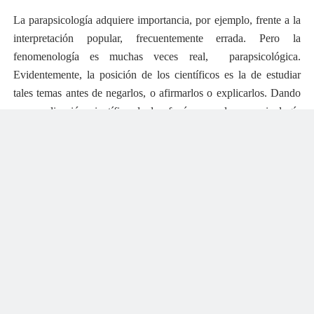
La parapsicología adquiere importancia, por ejemplo, frente a la
interpretación popular, frecuentemente errada. Pero la
fenomenología es muchas veces real,
parapsicológica.
Evidentemente, la posición de los científicos es la de estudiar
tales temas antes de negarlos, o afirmarlos o explicarlos. Dando
una explicación científica de los fenómenos, la parapsicología
ayudará a desmitificar, evitando los peligros e implicaciones
negativas de las interpretaciones erradas; traerá al terreno de la
ciencia lo que florecía en el campo de la superstición; establecerá
los verdaderos límites de la realidad…
*Extraído de ¿Qué es la Parapsicología?
Autor:
Oscar Gonzáles Quevedo
Páginas: 10 - 11; 16; 20 - 21; 23 - 24; 26
Editorial: COLUMBA